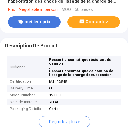
l'absorption des chocs de lissage de la charge de
suspension
Prix：Negotiable in person
MOQ：50 pièces
meilleur prix
Contactez
Description De Produit
Ressort pneumatique résistant de
camion
Surligner
,
Ressort pneumatique de camion de
lissage de la charge de suspension
Certification
IATF16949
Delivery Time
60
Model Number
1V 8050
Nom de marque
YITAO
Packaging Details
Carton
Regardez plus