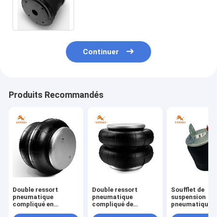
chocs de lissage de la charge de
suspension
Continuer
Produits Recommandés
Double ressort
Double ressort
Soufflet de
pneumatique
pneumatique
suspension
compliqué en
compliqué de
pneumatique s
caoutchouc pour la
remorque pour
pour remorque