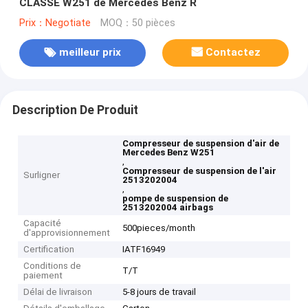
CLASSE W251 de Mercedes Benz R
Prix：Negotiate
MOQ：50 pièces
meilleur prix
Contactez
Description De Produit
Compresseur de suspension d'air de
Mercedes Benz W251
,
Compresseur de suspension de l'air
Surligner
2513202004
,
pompe de suspension de
2513202004 airbags
Capacité
500pieces/month
d'approvisionnement
Certification
IATF16949
Conditions de
T/T
paiement
Délai de livraison
5-8 jours de travail