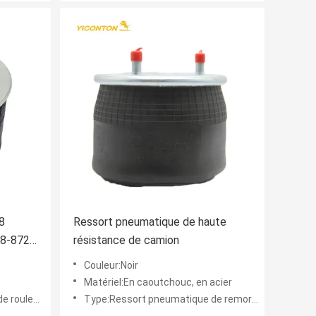
8
Ressort pneumatique de haute
58-8722
résistance de camion
Couleur:Noir
Matériel:En caoutchouc, en acier
nt de lobe
Type:Ressort pneumatique de remorque