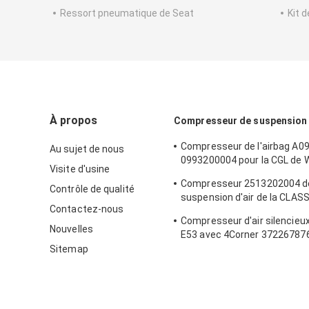
Ressort pneumatique de Seat
Kit 
À propos
Compresseur de suspension 
Compresseur de l'airbag A
Au sujet de nous
0993200004 pour la CGL de
Visite d'usine
X253 S205 W213
Compresseur 2513202004 d
Contrôle de qualité
suspension d'air de la CLAS
Contactez-nous
Mercedes Benz R
Compresseur d'air silencieu
Nouvelles
E53 avec 4Corner 37226787
Sitemap