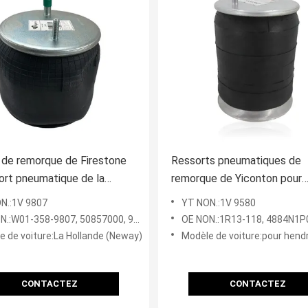
 de remorque de Firestone
Ressorts pneumatiques de
ort pneumatique de la
remorque de Yiconton pour
ue W01-358-
Hendrickson S-20127 W01-
N.:1V 9807
YT NON.:1V 9580
0857000/90557372
9580 SC2761
9807, 50857000, 90557372, 1R12-1047, IATF16949,50857000,90557372,1R12-1047, IATF16949
OE NON.:1R13-118, 4884N1P02, 1R13-247, W01-358-9580, C20127/S20127,4884N1P02,1R13-24
e de voiture:La Hollande (Neway)
Modèle de voiture:pour hendrickson, Navist
CONTACTEZ
CONTACTEZ