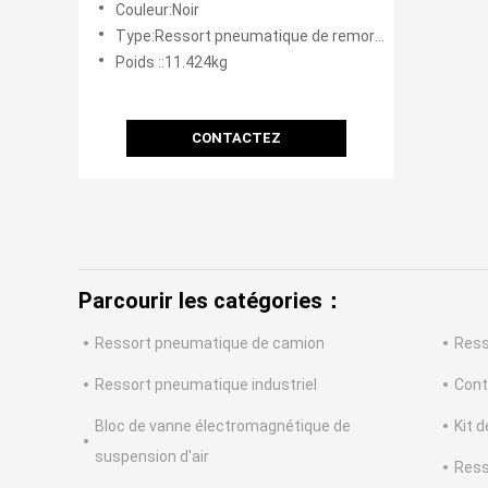
Couleur:Noir
Type:Ressort pneumatique de remorque
Poids ::11.424kg
CONTACTEZ
Parcourir les catégories：
Ressort pneumatique de camion
Ress
Ressort pneumatique industriel
Cont
Bloc de vanne électromagnétique de
Kit 
suspension d'air
Ress