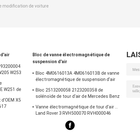
de modification de voiture
LAI
d'air
Bloc de vanne électromagnétique de
suspension d'air
0993200004
 W205 W253
Bloc 4M0616013A 4M0616013B de vanne
électromagnétique de suspension d'air
e
d'Audi Q8
SE W251 de
Bloc 2513200058 2123200358 de
solénoïde de tour d'air de Mercedes Benz
x d'OEM X5
W221
617
Vanne électromagnétique de tour d'air de
Land Rover 3 RVH500070 RVH000046
RVH000045