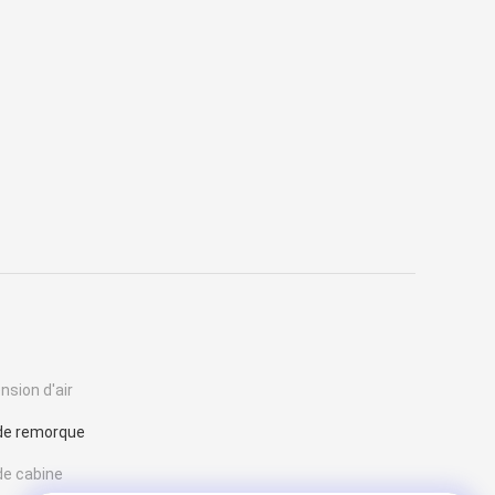
sion d'air
de remorque
de cabine