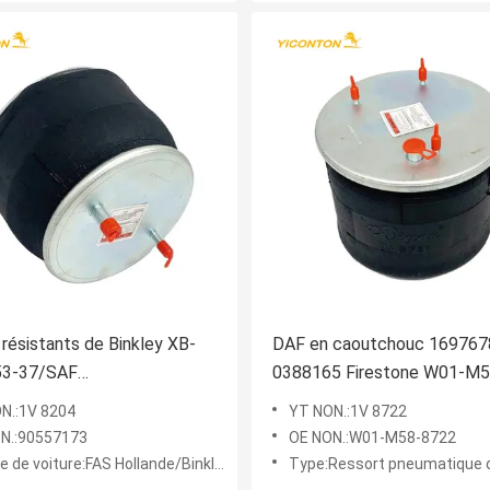
 résistants de Binkley XB-
DAF en caoutchouc 169767
3-37/SAF
0388165 Firestone W01-M
73/Contitech 910-12P484
de ressort pneumatique de
N.:1V 8204
YT NON.:1V 8722
camion
remorque en métal
N.:90557173
OE NON.:W01-M58-8722
 de voiture:FAS Hollande/Binkley
Type:Ressort pneumatique de rouleme