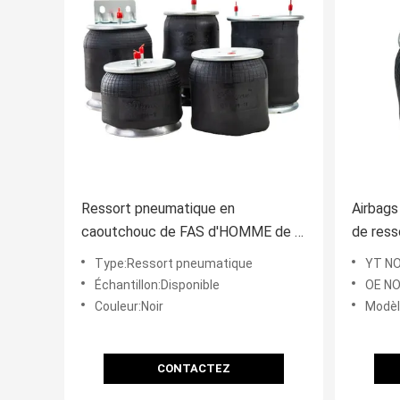
Ressort pneumatique en
Airbags
caoutchouc de FAS d'HOMME de la
de ress
DAF BPW Hendrickson Scania
remorq
Type:Ressort pneumatique
YT NO
Ridewell de Yiconton Scania pour
9807/5
Échantillon:Disponible
OE NON.:W01-358-
l'autobus de remorque de camion
Couleur:Noir
Modèl
industriel
CONTACTEZ