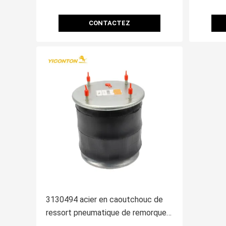
CONTACTEZ
3130494 acier en caoutchouc de
ressort pneumatique de remorque
de Firestone W01-358-9177