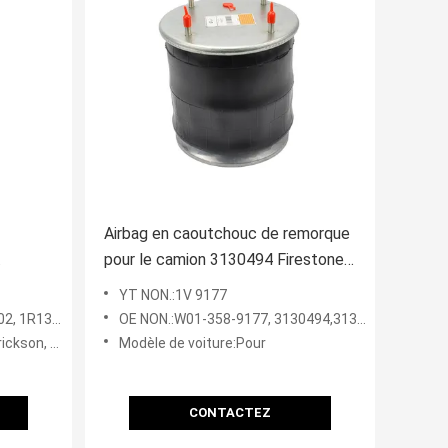
Airbag en caoutchouc de remorque
pour le camion 3130494 Firestone
358-
W01-358-9177
YT NON.:1V 9177
7, W01-358-9580, C20127/
OE NON.:W01-358-9177, 3130494,3130494
ar/Fleetrite
Modèle de voiture:Pour
CONTACTEZ