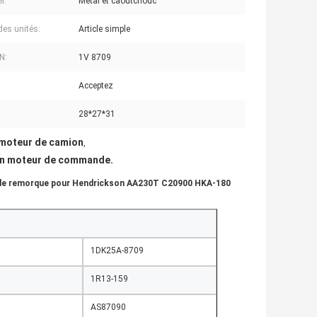
l:
Métal et caoutchouc
des unités:
Article simple
N:
1V 8709
Acceptez
28*27*31
moteur de camion
,
d'un moteur de commande.
 de remorque pour Hendrickson AA230T C20900 HKA-180
1DK25A-8709
1R13-159
AS87090