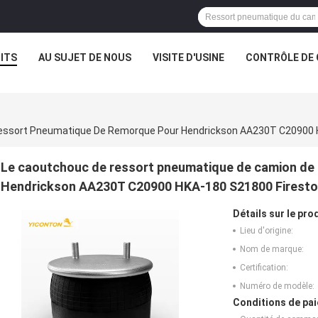
ITS
AU SUJET DE NOUS
VISITE D'USINE
CONTRÔLE DE 
Le caoutchouc de ressort pneumatique de camion de
Hendrickson AA230T C20900 HKA-180 S21800 Firest
Détails sur le prod
Lieu d'origine:
Nom de marque:
Certification:
Numéro de modèle:
Conditions de pai