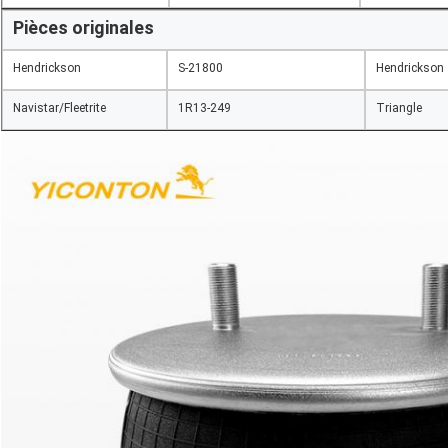
Pièces originales
Hendrickson
S-21800
Hendrickson
Navistar/Fleetrite
1R13-249
Triangle