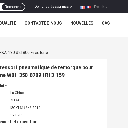
Demande de soumission
Recherche
|
French
QUALITÉ
CONTACTEZ-NOUS
NOUVELLES
CAS
Le Caoutchouc De Ressort Pneumatique De Camion De Ressort Pneumatique De Remorque Pour Hendrickson AA230T C20900 HKA-180 S21800 Firestone W01-358-8709 1R13-159
 ressort pneumatique de remorque pour
one W01-358-8709 1R13-159
uit:
La Chine
YITAO
ISO/TS16949:2016
1V 8709
ement et expédition: