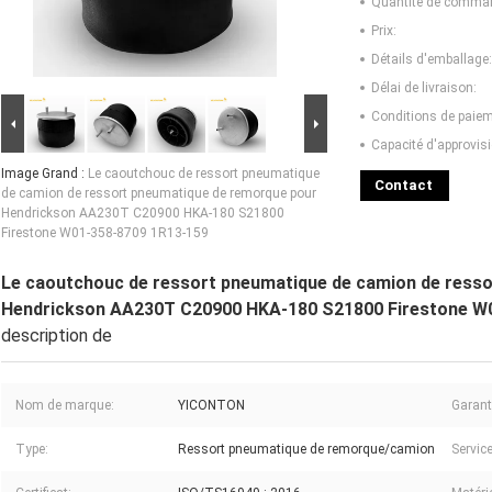
Quantité de comma
Prix:
Détails d'emballage:
Délai de livraison:
Conditions de paiem
Capacité d'approvis
Image Grand :
Le caoutchouc de ressort pneumatique
Contact
de camion de ressort pneumatique de remorque pour
Hendrickson AA230T C20900 HKA-180 S21800
Firestone W01-358-8709 1R13-159
Le caoutchouc de ressort pneumatique de camion de ress
Hendrickson AA230T C20900 HKA-180 S21800 Firestone W
description de
Nom de marque:
YICONTON
Garant
Type:
Ressort pneumatique de remorque/camion
Service