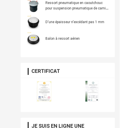
Ressort pneumatique en caoutchouc
pour suspension pneumatique de camion
lourd, remplacement OE Firestone W01-
358-8050, Dayton 352-8050, AB Vovo
D'une épaisseur n'excédant pas 1 mm
3130498
Balon à ressort aérien
CERTIFICAT
JE SUIS EN LIGNE UNE