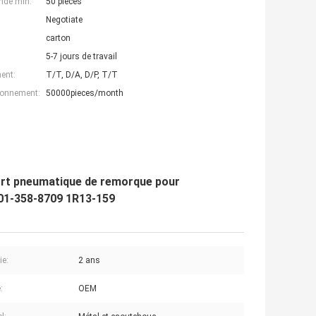
nde min:
50 pièces
Negotiate
carton
5-7 jours de travail
ent:
T/T, D/A, D/P, T/T
ionnement:
50000pieces/month
ort pneumatique de remorque pour
01-358-8709 1R13-159
ie:
2 ans
:
OEM