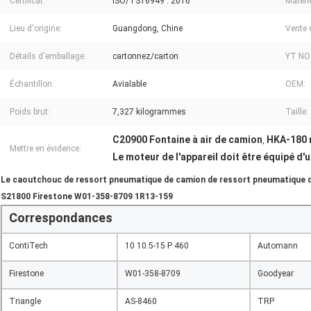
Certificat:
ISO/TS16949 : 2016
Matérie
Lieu d'origine:
Guangdong, Chine
Vente 
Détails d'emballage:
cartonnez/carton
YT NO
Échantillon:
Avialable
OEM:
Poids brut:
7,327 kilogrammes
Taille:
C20900 Fontaine à air de camion
HKA-180 
,
Mettre en évidence:
Le moteur de l'appareil doit être équipé 
Le caoutchouc de ressort pneumatique de camion de ressort pneumatique
S21800 Firestone W01-358-8709 1R13-159
Correspondances
ContiTech
10 10.5-15 P 460
Automann
Firestone
W01-358-8709
Goodyear
Triangle
AS-8460
TRP