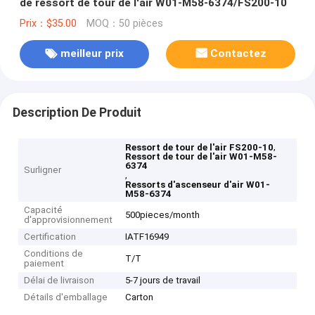
de ressort de tour de l'air W01-M58-6374/FS200-10
Prix：$35.00
MOQ：50 pièces
meilleur prix
Contactez
Description De Produit
,
Ressort de tour de l'air FS200-10
Ressort de tour de l'air W01-M58-
6374
Surligner
,
Ressorts d'ascenseur d'air W01-
M58-6374
Capacité
500pieces/month
d'approvisionnement
Certification
IATF16949
Conditions de
T/T
paiement
Délai de livraison
5-7 jours de travail
Détails d'emballage
Carton