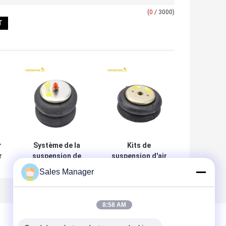
(
0
/ 3000)
r
Système de la
Kits de
r
suspension de
suspension d'air
ressort
de ressort de
Sales Manager
pneumatique
tour d'air de
-
57006927 W01-
CONTITECH
358-6927 pour
FD120-
8:58 AM
FAS Holland
17/113053/2B-181
Trailer