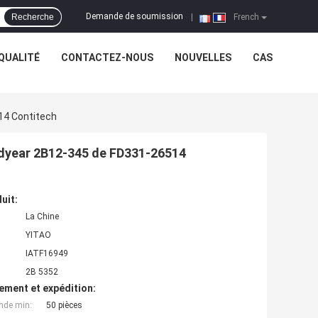
Demande de soumission
Recherche
|
French
QUALITÉ
CONTACTEZ-NOUS
NOUVELLES
CAS
14 Contitech
dyear 2B12-345 de FD331-26514
uit:
La Chine
YITAO
IATF16949
2B 5352
ement et expédition:
nde min:
50 pièces