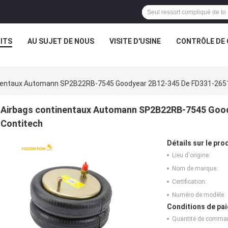
ITS
AU SUJET DE NOUS
VISITE D'USINE
CONTRÔLE DE 
nentaux Automann SP2B22RB-7545 Goodyear 2B12-345 De FD331-265
Airbags continentaux Automann SP2B22RB-7545 Goo
Contitech
Détails sur le prod
Lieu d'origine:
Nom de marque:
Certification:
Numéro de modèle:
Conditions de pai
Quantité de comma