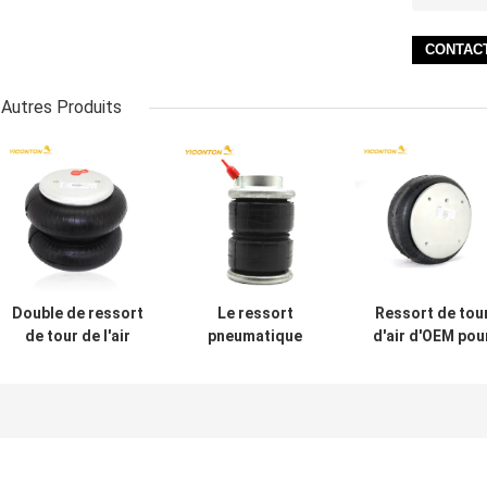
Autres Produits
Double de ressort
Le ressort
Ressort de tou
de tour de l'air
pneumatique
d'air d'OEM pou
W01-358-6902
adapté aux
la remorque
compliqué pour la
besoins du client
3130489
remorque de
de suspension de
Firestone W01
Hendrickson
norme de l'OIN a
358-7136
modifié des
voitures