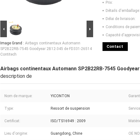
Prix:
Détails d'emballage:
Délai de livraison:
Conditions de paiem
Capacité d'approvis
Image Grand :
Airbags continentaux Automann
Contact
SP2B22RB-7545 Goodyear 2B12-345 de FD331-26514
Contitech
Airbags continentaux Automann SP2B22RB-7545 Goodyear 
description de
Nom de marque:
YICONTON
Garant
Type:
Ressort de suspension
Service
Certificat:
ISO/TS16949 : 2009
Matérie
Lieu d'origine:
Guangdong, Chine
OE NO