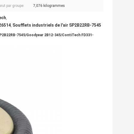
brut par groupe:
7,076 kilogrammes
ech
,
-26514
Soufflets industriels de l'air SP2B22RB-7545
,
SP2B22RB-7545/Goodyear 2B12-345/ContiTech FD331-