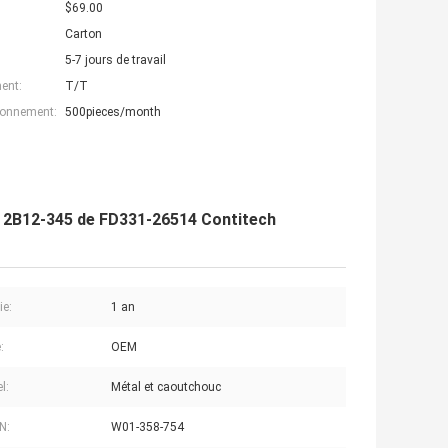
$69.00
Carton
5-7 jours de travail
ent:
T/T
ionnement:
500pieces/month
2B12-345 de FD331-26514 Contitech
ie:
1 an
:
OEM
l:
Métal et caoutchouc
N:
W01-358-754