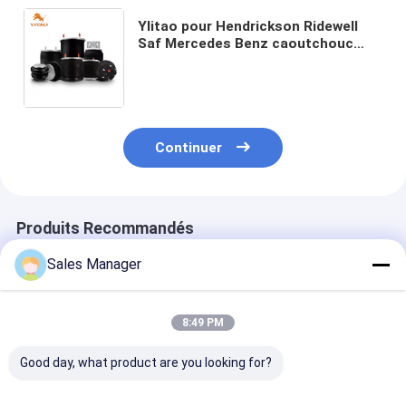
YIitao pour Hendrickson Ridewell
Saf Mercedes Benz caoutchouc
Suspension à ressort pneumatique
pour camions remorque industrielle
Continuer
Produits Recommandés
Sales Manager
8:49 PM
Good day, what product are you looking for?
Double ressort
Double ressort
Soufflet de