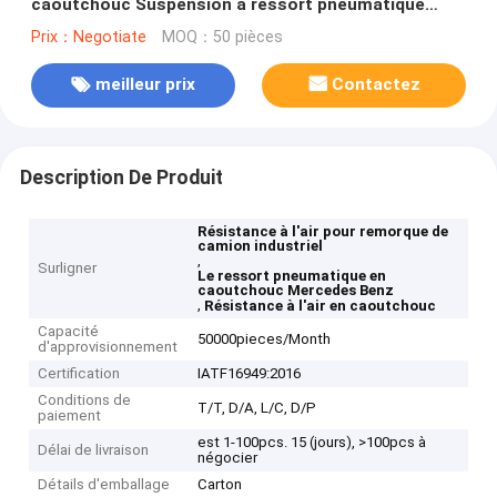
caoutchouc Suspension à ressort pneumatique
pour camions remorque industrielle
Prix：Negotiate
MOQ：50 pièces
meilleur prix
Contactez
Description De Produit
Résistance à l'air pour remorque de
camion industriel
,
Surligner
Le ressort pneumatique en
caoutchouc Mercedes Benz
,
Résistance à l'air en caoutchouc
Capacité
50000pieces/Month
d'approvisionnement
Certification
IATF16949:2016
Conditions de
T/T, D/A, L/C, D/P
paiement
est 1-100pcs. 15 (jours), >100pcs à
Délai de livraison
négocier
Détails d'emballage
Carton