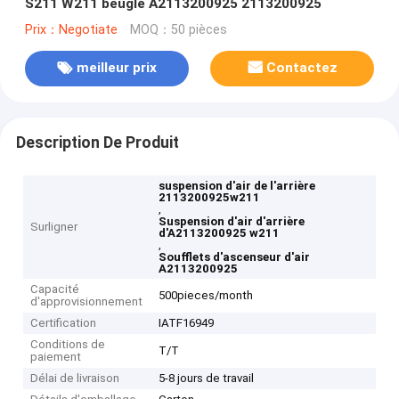
S211 W211 beugle A2113200925 2113200925
Prix：Negotiate
MOQ：50 pièces
meilleur prix
Contactez
Description De Produit
suspension d'air de l'arrière
2113200925w211
,
Suspension d'air d'arrière
Surligner
d'A2113200925 w211
,
Soufflets d'ascenseur d'air
A2113200925
Capacité
500pieces/month
d'approvisionnement
Certification
IATF16949
Conditions de
T/T
paiement
Délai de livraison
5-8 jours de travail