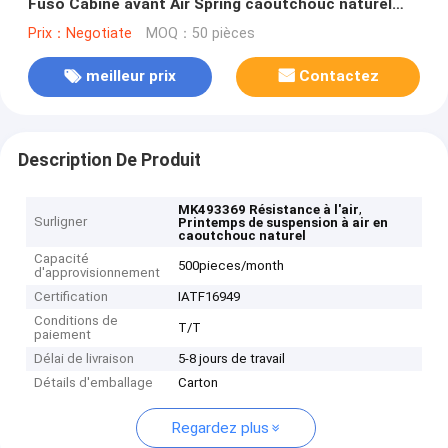
Fuso Cabine avant Air Spring caoutchouc naturel
MK493369
Prix：Negotiate
MOQ：50 pièces
meilleur prix
Contactez
Description De Produit
,
MK493369 Résistance à l'air
Surligner
Printemps de suspension à air en
caoutchouc naturel
Capacité
500pieces/month
d'approvisionnement
Certification
IATF16949
Conditions de
T/T
paiement
Délai de livraison
5-8 jours de travail
Détails d'emballage
Carton
Regardez plus