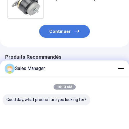
Cabine avant Air Spring
caoutchouc naturel MK493369
Continuer
Produits Recommandés
Sales Manager
10:13 AM
Good day, what product are you looking for?
4K0616002
4K0616001 Audi A6 /
37116757502
4K0616002K Audi
S6 C8 A7 S7 / 4KA Air
Amortisseur à
A6/S6 C8 A7 S7/4KA
Spring Suspension à
suspension
suspension
air arrière gauche
pneumatique 