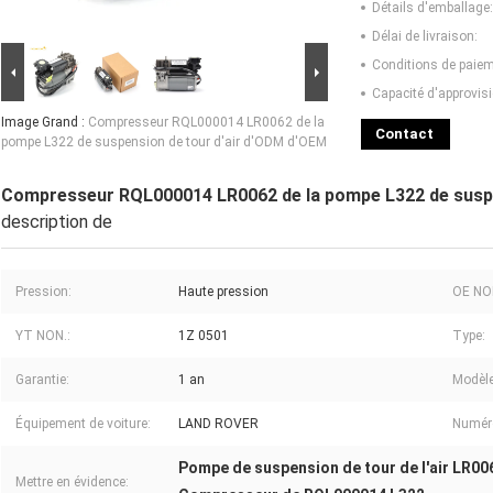
Détails d'emballage:
Délai de livraison:
Conditions de paiem
Capacité d'approvis
Image Grand :
Compresseur RQL000014 LR0062 de la
Contact
pompe L322 de suspension de tour d'air d'ODM d'OEM
Compresseur RQL000014 LR0062 de la pompe L322 de suspe
description de
Pression:
Haute pression
OE NO
YT NON.:
1Z 0501
Type:
Garantie:
1 an
Modèle
Équipement de voiture:
LAND ROVER
Numéro
Pompe de suspension de tour de l'air LR00
Mettre en évidence: