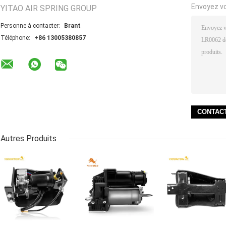
Envoyez v
YITAO AIR SPRING GROUP
Personne à contacter:
Brant
Téléphone:
+86 13005380857
Autres Produits