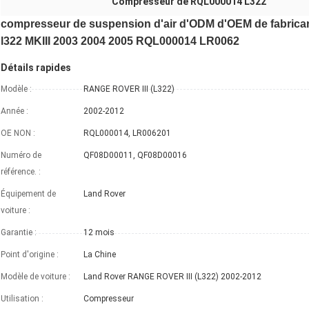
Compresseur de RQL000014 L322
compresseur de suspension d'air d'ODM d'OEM de fabrica
l322 MKIII 2003 2004 2005 RQL000014 LR0062
Détails rapides
Modèle :
RANGE ROVER III (L322)
Année :
2002-2012
OE NON :
RQL000014, LR006201
Numéro de
QF08D00011, QF08D00016
référence. :
Équipement de
Land Rover
voiture :
Garantie :
12 mois
Point d'origine :
La Chine
Modèle de voiture :
Land Rover RANGE ROVER III (L322) 2002-2012
Utilisation :
Compresseur