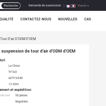
Demande de soumission
Recherche
|
French
QUALITÉ
CONTACTEZ-NOUS
NOUVELLES
CAS
Tour D'air D'ODM D'OEM
suspension de tour d'air d'ODM d'OEM
uit:
La Chine
YITAO
IATF16949
1Z 0501
ement et expédition:
nde min:
50 pièces
Negotiate