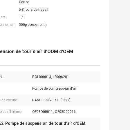
Carton
5-8 jours de travail
ent:
T/T
ionnement:
500pieces/month
nsion de tour d'air d'ODM d'OEM
N.:
RQL000014, LR006201
Pompe de compresseur d'air
 de voiture:
RANGE ROVER III (L322)
 de référence.:
QF08D00011, QF08D00016
62
Pompe de suspension de tour d'air d'OEM
,
,