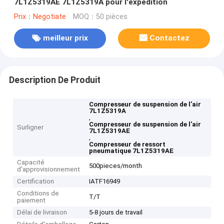
7L1Z5319AE 7L1Z5319A pour l'expédition
Prix：Negotiate
MOQ：50 pièces
meilleur prix
Contactez
Description De Produit
Compresseur de suspension de l'air
7L1Z5319A
,
Compresseur de suspension de l'air
Surligner
7L1Z5319AE
,
Compresseur de ressort
pneumatique 7L1Z5319AE
Capacité
500pieces/month
d'approvisionnement
Certification
IATF16949
Conditions de
T/T
paiement
Délai de livraison
5-8 jours de travail