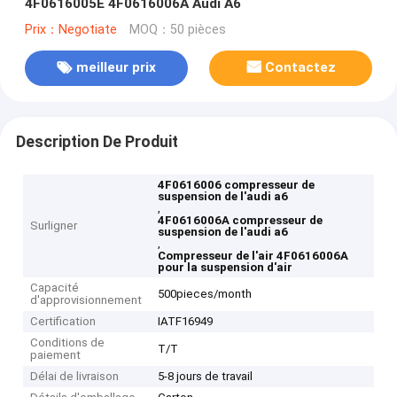
4F0616005E 4F0616006A Audi A6
Prix：Negotiate
MOQ：50 pièces
meilleur prix
Contactez
Description De Produit
4F0616006 compresseur de
suspension de l'audi a6
,
4F0616006A compresseur de
Surligner
suspension de l'audi a6
,
Compresseur de l'air 4F0616006A
pour la suspension d'air
Capacité
500pieces/month
d'approvisionnement
Certification
IATF16949
Conditions de
T/T
paiement
Délai de livraison
5-8 jours de travail