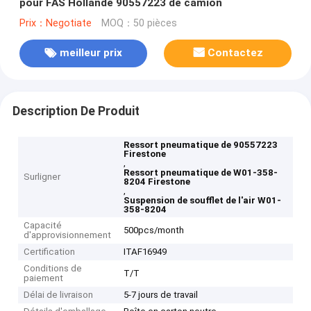
pour FAS Hollande 90557223 de camion
Prix：Negotiate
MOQ：50 pièces
meilleur prix
Contactez
Description De Produit
Ressort pneumatique de 90557223
Firestone
,
Ressort pneumatique de W01-358-
Surligner
8204 Firestone
,
Suspension de soufflet de l'air W01-
358-8204
Capacité
500pcs/month
d'approvisionnement
Certification
ITAF16949
Conditions de
T/T
paiement
Délai de livraison
5-7 jours de travail