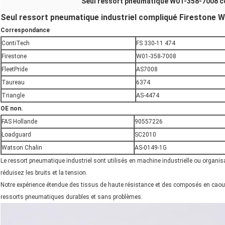
Seul ressort pneumatique W01-358-7008 
Seul ressort pneumatique industriel compliqué Firestone 
Correspondance
ContiTech
FS 330-11 474
Firestone
W01-358-7008
FleetPride
AS7008
Taureau
6374
Triangle
AS-4474
OE non.
FAS Hollande
90557226
Loadguard
SC2010
Watson Chalin
AS-0149-1G
Le ressort pneumatique industriel sont utilisés en machine industrielle ou organi
réduisez les bruits et la tension.
Notre expérience étendue des tissus de haute résistance et des composés en caou
ressorts pneumatiques durables et sans problèmes.