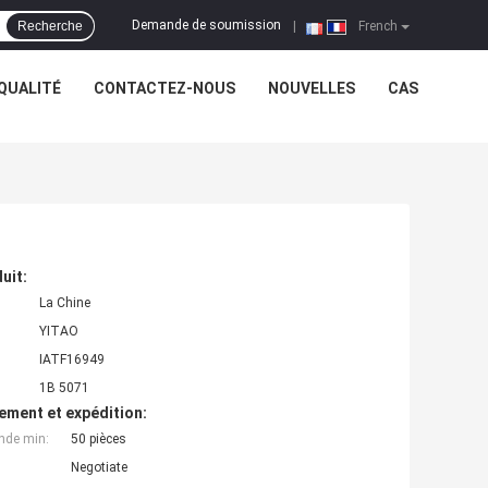
Demande de soumission
Recherche
|
French
QUALITÉ
CONTACTEZ-NOUS
NOUVELLES
CAS
uit:
La Chine
YITAO
IATF16949
1B 5071
ement et expédition:
nde min:
50 pièces
Negotiate