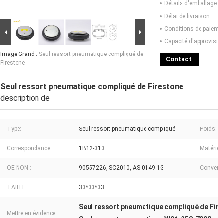
Détails d'emballage:
Délai de livraison:
Conditions de paiem
Capacité d'approvis
Image Grand :
Seul ressort pneumatique compliqué de
Contact
Firestone
Seul ressort pneumatique compliqué de Firestone
description de
Type:
Seul ressort pneumatique compliqué
Poids:
Correspondance:
1B12-313
Matérie
OE NON.:
90557226, SC2010, AS-0149-1G
Conven
TAILLE:
33*33*33
Seul ressort pneumatique compliqué de Fi
Mettre en évidence: