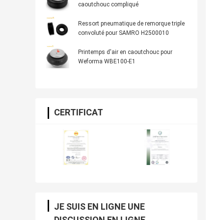
caoutchouc compliqué
Ressort pneumatique de remorque triple
convoluté pour SAMRO H2500010
Printemps d'air en caoutchouc pour
Weforma WBE100-E1
CERTIFICAT
JE SUIS EN LIGNE UNE
DISCUSSION EN LIGNE