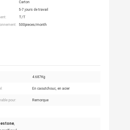
Carton
5-7 jours de travail
ent:
T/T
ionnement:
500pieces/month
4.687Kg
l:
En caoutchouc, en acier
able pour:
Remorque
restone
,