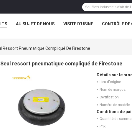
ITS
AU SUJET DE NOUS
VISITE D'USINE
CONTRÔLE DE 
l Ressort Pneumatique Compliqué De Firestone
Seul ressort pneumatique compliqué de Firestone
Détails sur le prod
Lieu d'origine:
Nom de marque:
Certification:
Numéro de modèle:
Conditions de pai
Quantité de comma
Prix: